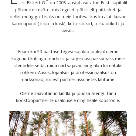
eili Brikett OÜ on 2003. aastal asutatud Eesti kapitalil
põhinev ettevõte, mis tegeleb põhiliselt puitbriketi ja
pellet müügiga. Lisaks on meie tootevalikus ka alati kuivad
kaminapuud ( lepp ja kask), kütteklotsid, turbabrikett ja
kivisüsi.
Enam kui 20-aastase tegevusajaloo jooksul oleme
kogunud kuhjaga teadmisi ja kogemusi pakkumaks meie
klientidele seda, mida nad vajavad ning alati ka natuke
rohkem. Ausus, lojaalsus ja professionaalsus on
märksõnad, millest partnerlussuhetes lähtume.
Oleme saavutanud kindla ja jõudsa arengu tänu
koostööpartnerite usaldusele ning heale koostööle.